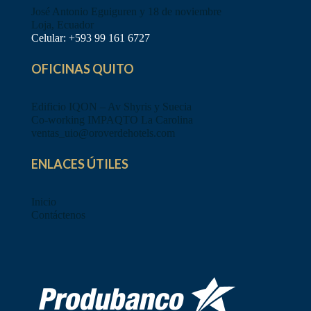
José Antonio Eguiguren y 18 de noviembre
Loja, Ecuador
Celular:
+593 99 161 6727
OFICINAS QUITO
Edificio IQON – Av Shyris y Suecia
Co-working IMPAQTO La Carolina
ventas_uio@oroverdehotels.com
ENLACES ÚTILES
Inicio
Contáctenos